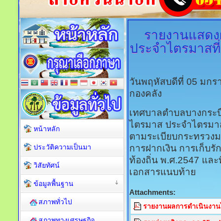
รายงานแสดง
ประจำไตรมาสที่
วันพฤหัสบดีที่ 05 มก
กองคลัง
เทศบาลตำบลบางกระบ
ไตรมาส ประจำไตรมาสท
หน้าหลัก
ตามระเบียบกระทรวงมหา
ประวัติความเป็นมา
การฝากเงิน การเก็บร
ท้องถิ่น พ.ศ.2547 และท
วิสัยทัศน์
เอกสารแนบท้าย
ข้อมูลพื้นฐาน
Attachments:
สภาพทั่วไป
รายงานผลการดำเนินงาน
สภาพทางเศรษฐกิจ