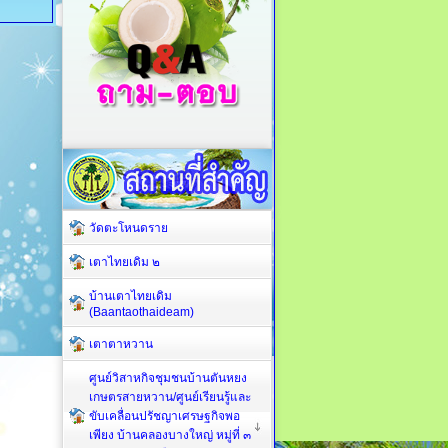
วัดตะโหนดราย
เตาไทยเดิม ๒
บ้านเตาไทยเดิม
(Baantaothaideam)
เตาตาหวาน
ศูนย์วิสาหกิจชุมชนบ้านตันหยง
เกษตรสายหวาน/ศูนย์เรียนรู้และ
ขับเคลื่อนปรัชญาเศรษฐกิจพอ
เพียง บ้านคลองบางใหญ่ หมู่ที่ ๓