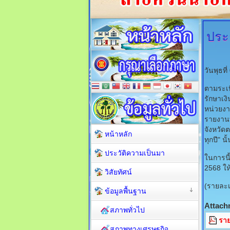
ประ
วันพุธท
ตามระเบ
รักษาเง
หน่วยงา
รายงานท
จังหวั
หน้าหลัก
ทุกปี" นั้
ประวัติความเป็นมา
ในการนี
2568 ให
วิสัยทัศน์
(รายละเ
ข้อมูลพื้นฐาน
Attach
สภาพทั่วไป
ราย
สภาพทางเศรษฐกิจ