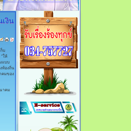
นเงิน
ก็บ
"ให้
ามแบบ
ท้องถิ่น
ลาคมของ
ีนาคม