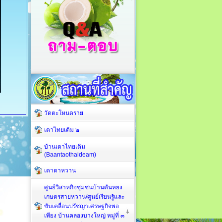
วัดตะโหนดราย
เตาไทยเดิม ๒
บ้านเตาไทยเดิม
(Baantaothaideam)
เตาตาหวาน
ศูนย์วิสาหกิจชุมชนบ้านตันหยง
เกษตรสายหวาน/ศูนย์เรียนรู้และ
ขับเคลื่อนปรัชญาเศรษฐกิจพอ
เพียง บ้านคลองบางใหญ่ หมู่ที่ ๓