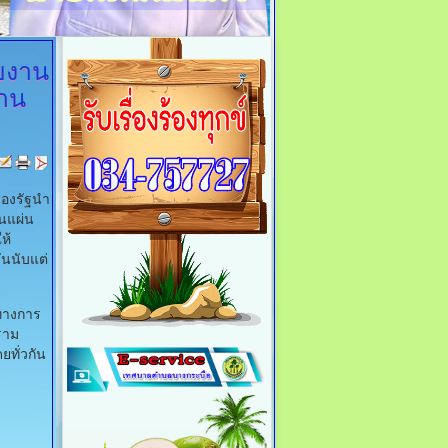
ายงาน
าน
ของรัฐนำ
นแผ่น
ห้
ันนับแต่
ทางการ
ราม
ยทั่วกัน