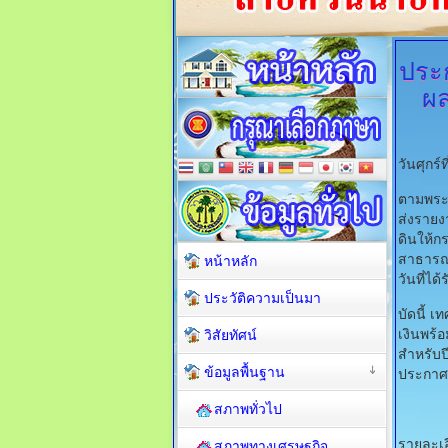
ประ
ผ
วันศุกร
ตามพระร
ส่งราย
ดินให้ก
สาธารณช
หน้าหลัก
วันที่ไ
ประวัติความเป็นมา
บัดนี้ 
เงินพร
วิสัยทัศน์
สำหรับป
ข้อมูลพื้นฐาน
ประกาศ 
สภาพทั่วไป
รายละเอ
สภาพทางเศรษฐกิจ