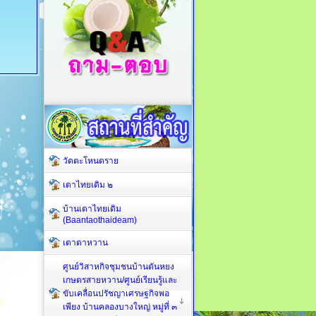
วัดตะโหนดราย
เตาไทยเดิม ๒
บ้านเตาไทยเดิม
(Baantaothaideam)
เตาตาหวาน
ศูนย์วิสาหกิจชุมชนบ้านตันหยง
เกษตรสายหวาน/ศูนย์เรียนรู้และ
ขับเคลื่อนปรัชญาเศรษฐกิจพอ
เพียง บ้านคลองบางใหญ่ หมู่ที่ ๓