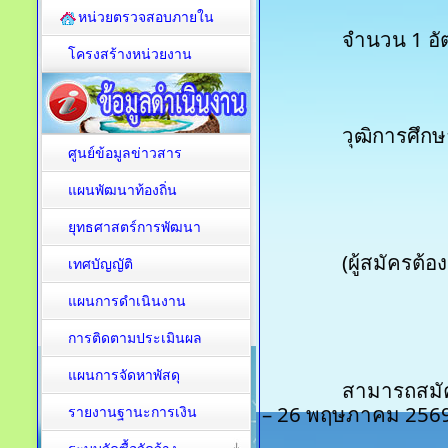
หน่วยตรวจสอบภายใน
		จำนวน 1 อ
โครงสร้างหน่วยงาน
		วุฒิการศึ
ศูนย์ข้อมูลข่าวสาร
แผนพัฒนาท้องถิ่น
ยุทธศาสตร์การพัฒนา
		(ผู้สมัครต
เทศบัญญัติ
แผนการดำเนินงาน
การติดตามประเมินผล
แผนการจัดหาพัสดุ
		สามารถสมัครได้ทางระบบอินเทอร์เน็ต ตั้งแต่วันที่ 12 
– 26 พฤษภาคม 256
รายงานฐานะการเงิน