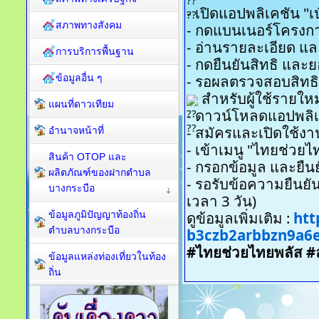
- เปิดแอปพลิเคชัน "เป
สภาพทางสังคม
- กดแบนเนอร์โครงก
- อ่านรายละเอียด แ
การบริการพื้นฐาน
- กดยืนยันสิทธิ และย
- รอผลตรวจสอบสิทธิ
ข้อมูลอื่น ๆ
สำหรับผู้ใช้รายใหม
แผนที่ดาวเทียม
- ดาวน์โหลดแอปพลิเค
- สมัครและเปิดใช้งา
อำนาจหน้าที่
- เข้าเมนู "ไทยช่วยไ
สินค้า OTOP และ
- กรอกข้อมูล และยื
ผลิตภัณฑ์ของฝากตำบล
- รอรับข้อความยืนยัน
บางกระบือ
เวลา 3 วัน)
ดูข้อมูลเพิ่มเติม :
htt
ข้อมูลภูมิปัญญาท้องถิ่น
ตำบลบางกระบือ
b3czb2arbbzn9a6e
#ไทยช่วยไทยพลัส
#
ข้อมูลแหล่งท่องเที่ยวในท้อง
ถิ่น