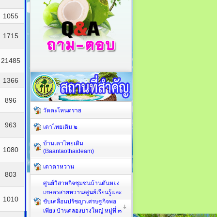
1055
1715
21485
1366
896
วัดตะโหนดราย
963
เตาไทยเดิม ๒
บ้านเตาไทยเดิม
1080
(Baantaothaideam)
เตาตาหวาน
803
ศูนย์วิสาหกิจชุมชนบ้านตันหยง
เกษตรสายหวาน/ศูนย์เรียนรู้และ
1010
ขับเคลื่อนปรัชญาเศรษฐกิจพอ
เพียง บ้านคลองบางใหญ่ หมู่ที่ ๓