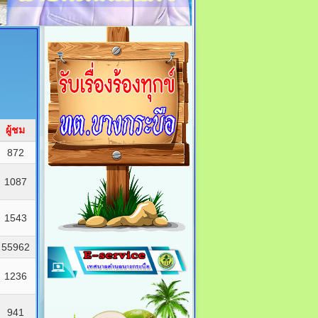
ผู้ชม
872
1087
1543
55962
1236
941