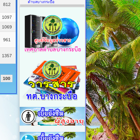
ตำบลบางกระบือ
812
1097
1069
961
1357
100