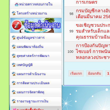
การเกษตร
หน่วยตรวจสอบภายใน
กรมบัญชีกลางอัป
โครงสร้างหน่วยงาน
98
เดือนมีนาคม 256
ขอเชิญชวนประกว
รมสําหรับเด็กแ
99
คุณธรรมบ้านฉัน
ศูนย์ข้อมูลข่าวสาร
การป้องกันปัญ
แผนพัฒนาท้องถิ่น
ไซเบอร์ การพนั
100
ยุทธศาสตร์การพัฒนา
หลอกลวงประชา
เทศบัญญัติ
เริ่มแรก
ย้อนกลับ
1
แผนการดำเนินงาน
การติดตามประเมินผล
แผนการจัดหาพัสดุ
รายงานฐานะการเงิน