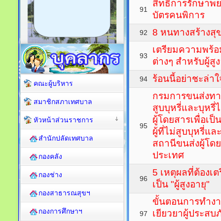
สิทธิการรักษาพย
91
บัตรคนพิการ
8 หนทางสร้างสุขผ
92
เตรียมความพร้อม
93
ต่างๆ สำหรับผู้สู
ร้อนนี้อย่าชะล่าใ
94
คณะผู้บริหาร
กรมการขนส่งทา
สมาชิกสภาเทศบาล
สูบบุหรี่และบุหร
ผู้โดยสารเพื่อเป
หัวหน้าส่วนราชการ
95
ผู้ที่ไม่สูบบุหรี่
สำนักปลัดเทศบาล
สถานีขนส่งผู้โดย
ประเทศ
กองคลัง
5 เหตุผลที่ต้องเ
กองช่าง
96
เป็น "ผู้สูงอายุ"
กองสาธารณสุขฯ
ขั้นตอนการทำง
กองการศึกษาฯ
เยียวยาผู้ประสบภั
97