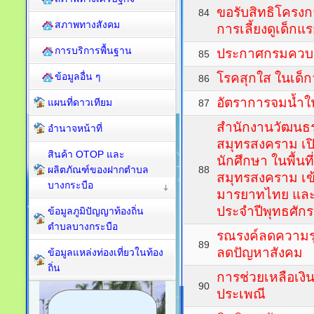
ขอรับสิทธิโครงกา
84
สภาพทางสังคม
การเลี้ยงดูเด็กแ
การบริการพื้นฐาน
ประกาศกรมควบ
85
ข้อมูลอื่น ๆ
โรคสุกใส ในเด็กว
86
อัตราการจมน้ำใ
แผนที่ดาวเทียม
87
สำนักงานวัฒนธร
อำนาจหน้าที่
สมุทรสงคราม เปิ
สินค้า OTOP และ
นักศึกษา ในพื้นที
ผลิตภัณฑ์ของฝากตำบล
88
สมุทรสงคราม เข
บางกระบือ
มารยาทไทย แล
ประจำปีพุทธศั
ข้อมูลภูมิปัญญาท้องถิ่น
ตำบลบางกระบือ
รณรงค์ลดความร
89
ลดปัญหาสังคม
ข้อมูลแหล่งท่องเที่ยวในท้อง
ถิ่น
การช่วยเหลือเง
90
ประเพณี