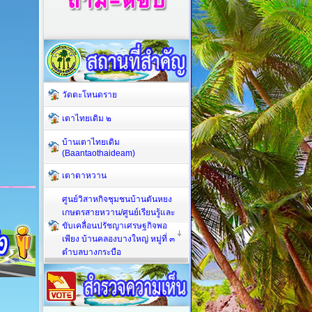
วัดตะโหนดราย
เตาไทยเดิม ๒
บ้านเตาไทยเดิม
(Baantaothaideam)
เตาตาหวาน
ศูนย์วิสาหกิจชุมชนบ้านตันหยง
เกษตรสายหวาน/ศูนย์เรียนรู้และ
ขับเคลื่อนปรัชญาเศรษฐกิจพอ
เพียง บ้านคลองบางใหญ่ หมู่ที่ ๓
ตำบลบางกระบือ