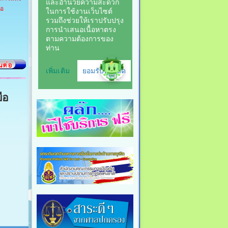
ือ
ือ