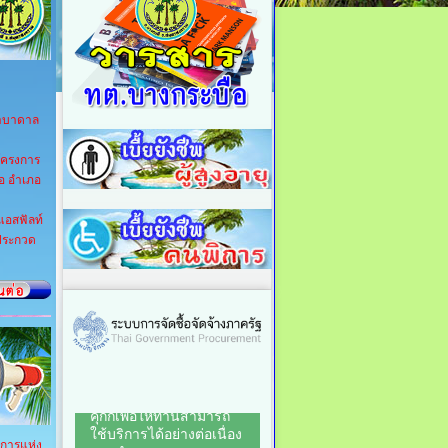
ปาบาดาล
โครงการ
ือ อำเภอ
แอสฟัลท์
ีประกวด
ิการแห่ง