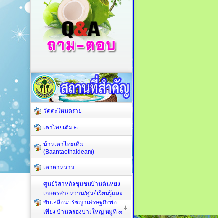
วัดตะโหนดราย
เตาไทยเดิม ๒
บ้านเตาไทยเดิม
(Baantaothaideam)
เตาตาหวาน
ศูนย์วิสาหกิจชุมชนบ้านตันหยง
เกษตรสายหวาน/ศูนย์เรียนรู้และ
ขับเคลื่อนปรัชญาเศรษฐกิจพอ
เพียง บ้านคลองบางใหญ่ หมู่ที่ ๓