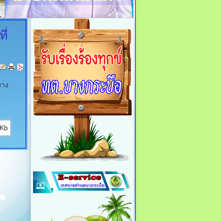
ี่
บาง
 Kb