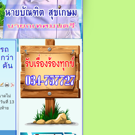
ารถ
กว่า
1 คัน
าดไม่
ันที่ 13
บท้าย