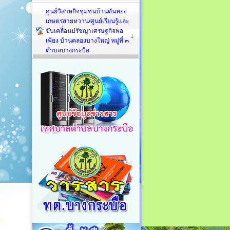
ศูนย์วิสาหกิจชุมชนบ้านตันหยง
เกษตรสายหวาน/ศูนย์เรียนรู้และ
ขับเคลื่อนปรัชญาเศรษฐกิจพอ
เพียง บ้านคลองบางใหญ่ หมู่ที่ ๓
ตำบลบางกระบือ