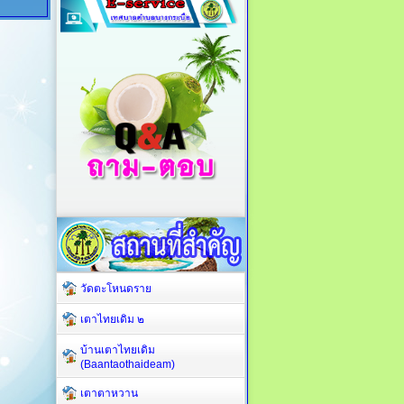
วัดตะโหนดราย
เตาไทยเดิม ๒
บ้านเตาไทยเดิม
(Baantaothaideam)
เตาตาหวาน