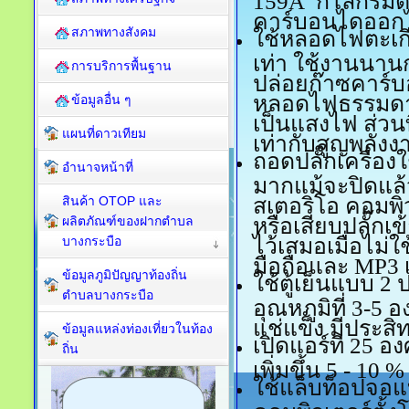
คาร์บอนไดออกไซ
สภาพทางสังคม
ใช้หลอดไฟตะเ
เท่า ใช้งานนาน
การบริการพื้นฐาน
ปล่อยก๊าซคาร์บ
หลอดไฟธรรมดาเ
ข้อมูลอื่น ๆ
เป็นแสงไฟ ส่วนท
แผนที่ดาวเทียม
เท่ากับสูญพลัง
ถอดปลั๊กเครื่อง
อำนาจหน้าที่
มากแม้จะปิดแล้ว
สินค้า OTOP และ
สเตอริโอ คอมพิว
ผลิตภัณฑ์ของฝากตำบล
หรือเสียบปลั๊กเข
บางกระบือ
ไว้เสมอเมื่อไม่
มือถือและ MP3 เ
ข้อมูลภูมิปัญญาท้องถิ่น
ใช้ตู้เย็นแบบ 2
ตำบลบางกระบือ
อุณหภูมิที่ 3-5
แช่แข็ง มีประส
ข้อมูลแหล่งท่องเที่ยวในท้อง
เปิดแอร์ที่ 25 อ
ถิ่น
เพิ่มขึ้น 5 - 10 %
ใช้แล็บท็อปจอ