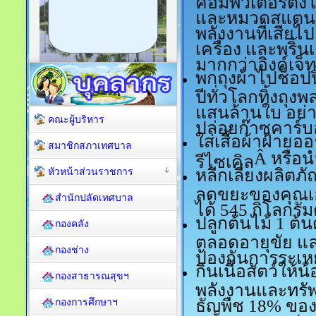
คอมพิวเตอร์ตั้งโ
และหมวดสแตนบา
พลังงานที่เสียไป
เครื่อง และพริ้
มากกว่าอิงค์เจ็ท
พกถุงผ้าไปช็อปปิ
ปีทั่วโลกทิ้งถุ
แสนล้านใบ อย่า
คณะผู้บริหาร
ปล่อยก๊าซคาร์
ใส่เสื้อผ้าฝ้ายอ
สมาชิกสภาเทศบาล
Â หรือน
รีไซเคิล
หัวหน้าส่วนราชการ
หลีกเลี่ยงผลิตภ
ลดขยะของคุณเ
สำนักปลัดเทศบาล
ได้ 545 กิโลกรัม
ปลูกต้นไม
้ 1 ต
กองคลัง
ตลอดอายุขัย แล
กองช่าง
ป้องกันการระเห
กินเนื้อสัตว์ให้น
กองสาธารณสุขฯ
พลังงานและทรั
กองการศึกษาฯ
ธัญพืช 18% ขอ