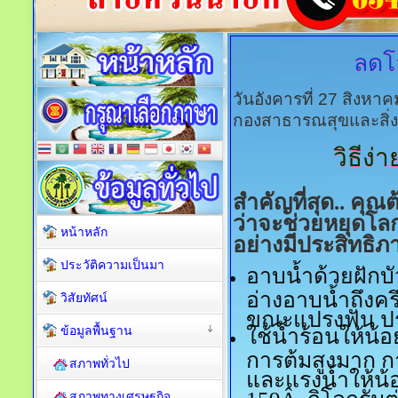
ลดโ
วันอังคารที่ 27 สิงหา
กองสาธารณสุขและสิ่
วิธีง่
สำคัญที่สุด.. คุณต
ว่าจะช่วยหยุดโลก
หน้าหลัก
อย่างมีประสิทธิ
ประวัติความเป็นมา
อาบน้ำด้วยฝักบั
อ่างอาบน้ำถึงครึ
วิสัยทัศน์
ขณะแปรงฟัน ประ
ข้อมูลพื้นฐาน
ใช้น้ำร้อนให้น้
การต้มสูงมาก การ
สภาพทั่วไป
และแรงน้ำให้น้
159Â กิโลกรัมต
สภาพทางเศรษฐกิจ