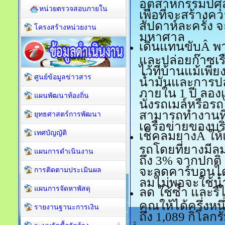
อุตสาหกรรมปศุสัต
หน่วยตรวจสอบภายใน
เพื่อที่จะสร้างค
สัปดาห์ละครั้ง
โครงสร้างหน่วยงาน
มหาศาล
เดินแทนขับ
Â พา
และปล่อยก๊าซเรื
ไว้ที่บ้านแม้เพ
ศูนย์ข้อมูลข่าวสาร
น้ำมันและการป
ภายใน 1 ปี ลองเด
แผนพัฒนาท้องถิ่น
นั่งรถเมล์หรือร
สามารถทำงานที่
ยุทธศาสตร์การพัฒนา
เครื่อข่ายของบริ
เทศบัญญัติ
เช็คลมยางÂ
ให
รถโดยที่ยางมีลม
แผนการดำเนินงาน
ถึง 3% จากปกติ 
จะลดคาร์บอนไดออ
การติดตามประเมินผล
ลมไม่พอจะใช้น้
แผนการจัดหาพัสดุ
ลด ใช้ซ้ำ และรี
คุณให้ได้ครึ่ง
รายงานฐานะการเงิน
ถึง 1,089 กิโลกรั