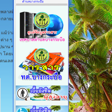
ตำบลบางกระบือ
วยพลาสติกจะ
ะกลายเป็น
ส แม้ว่าอาจจะ
ต่าง ๆ เป็น
ปนาน ๆ นั้น
ิก โดยเฉพาะ
เตนเลสดีกว่า