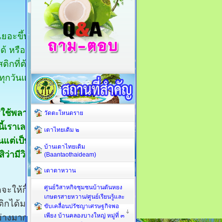
เยอะขึ้นเป็น
้ หรือถ้าจะ
ิกที่ต้องใช้
ทุกวันแล้ว
ารใช้พลาสติก
วัดตะโหนดราย
ี้เราเลยหยิบ
เตาไทยเดิม ๒
ต่เป็นวิธีที่
บ้านเตาไทยเดิม
ว่ามีวิธีใด
(Baantaothaideam)
เตาตาหวาน
ศูนย์วิสาหกิจชุมชนบ้านตันหยง
ะให้กิ๊บเก๋
เกษตรสายหวาน/ศูนย์เรียนรู้และ
ติกได้มาก
ขับเคลื่อนปรัชญาเศรษฐกิจพอ
เพียง บ้านคลองบางใหญ่ หมู่ที่ ๓
อย่างมากมาย