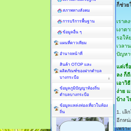
ก็ช่วย
สภาพทางสังคม
เราคงจ
การบริการพื้นฐาน
เงาตา
ข้อมูลอื่น ๆ
รอให้
แผนที่ดาวเทียม
เวลานา
อำนาจหน้าที่
ปัญหาข
สินค้า OTOP และ
แต่เรื
ผลิตภัณฑ์ของฝากตำบล
ลง ก็
บางกระบือ
เอาวิธ
ข้อมูลภูมิปัญญาท้องถิ่น
ง่าย แ
ตำบลบางกระบือ
บ้าง ไ
ข้อมูลแหล่งท่องเที่ยวในท้อง
1. เลิ
ถิ่น
อีกหน
เพราะ