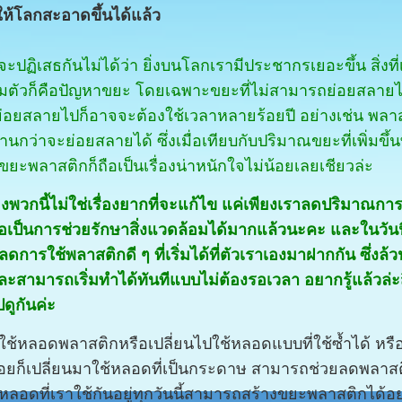
ให้โลกสะอาดขึ้นได้แล้ว
ะปฏิเสธกันไม่ได้ว่า ยิ่งบนโลกเรามีประชากรเยอะขึ้น สิ่งที่
มตัวก็คือปัญหาขยะ โดยเฉพาะขยะที่ไม่สามารถย่อยสลายได
ย่อยสลายไปก็อาจจะต้องใช้เวลาหลายร้อยปี อย่างเช่น พลาสต
นกว่าจะย่อยสลายได้ ซึ่งเมื่อเทียบกับปริมาณขยะที่เพิ่มขึ้น
ยะพลาสติกก็ถือเป็นเรื่องน่าหนักใจไม่น้อยเลยเชียวล่ะ
่องพวกนี้ไม่ใช่เรื่องยากที่จะแก้ไข แค่เพียงเราลดปริมาณก
ถือเป็นการช่วยรักษาสิ่งแวดล้อมได้มากแล้วนะคะ และในวันน
ีลดการใช้พลาสติกดี ๆ ที่เริ่มได้ที่ตัวเราเองมาฝากกัน ซึ่งล้วนแ
ละสามารถเริ่มทำได้ทันทีแบบไม่ต้องรอเวลา อยากรู้แล้วล่ะสิ
ปดูกันค่ะ
กใช้หลอดพลาสติกหรือเปลี่ยนไปใช้หลอดแบบที่ใช้ซ้ำได้ หรือจ
่อยก็เปลี่ยนมาใช้หลอดที่เป็นกระดาษ สามารถช่วยลดพลาส
หลอดที่เราใช้กันอยู่ทุกวันนี้สามารถสร้างขยะพลาสติกได้