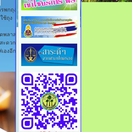
ารพกถุงผ้า
ใช้ถุง
ขวดพลาสติก
ต่สะดวก
่เองอีกด้วย