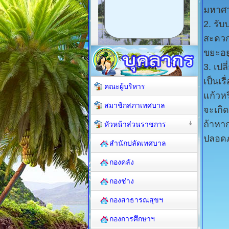
มหาศา
2. รั
สะดวก
ขยะอยู
3. เปล
เป็นเร
คณะผู้บริหาร
แก้วหร
สมาชิกสภาเทศบาล
จะเกิ
ถ้าหาก
หัวหน้าส่วนราชการ
ปลอดภ
สำนักปลัดเทศบาล
กองคลัง
กองช่าง
กองสาธารณสุขฯ
กองการศึกษาฯ