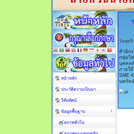
วันพุธท
สำนัก
กลุ่มว
บุคคลท
ภายใต้
SME 4.
หน้าหลัก
นพรัตน
ประวัติความเป็นมา
วิสัยทัศน์
ข้อมูลพื้นฐาน
สภาพทั่วไป
สภาพทางเศรษฐกิจ