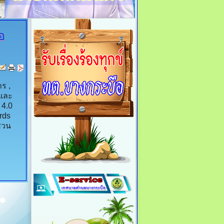
อ
ร ,
 และ
ค 4.0
rds
สวน