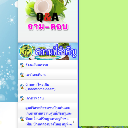
วัดตะโหนดราย
เตาไทยเดิม ๒
บ้านเตาไทยเดิม
(Baantaothaideam)
เตาตาหวาน
ศูนย์วิสาหกิจชุมชนบ้านตันหยง
เกษตรสายหวาน/ศูนย์เรียนรู้และ
ขับเคลื่อนปรัชญาเศรษฐกิจพอ
เพียง บ้านคลองบางใหญ่ หมู่ที่ ๓