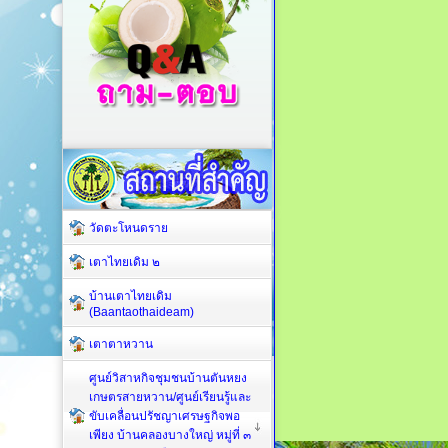
วัดตะโหนดราย
เตาไทยเดิม ๒
บ้านเตาไทยเดิม
(Baantaothaideam)
เตาตาหวาน
ศูนย์วิสาหกิจชุมชนบ้านตันหยง
เกษตรสายหวาน/ศูนย์เรียนรู้และ
ขับเคลื่อนปรัชญาเศรษฐกิจพอ
เพียง บ้านคลองบางใหญ่ หมู่ที่ ๓