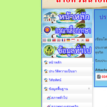
ปร
เขียนโด
ประกา
ทุจริต
ปีงบประ
หน้าหลัก
Attach
ประวัติความเป็นมา
034
วิสัยทัศน์
ข้อมูลพื้นฐาน
สภาพทั่วไป
สภาพทางเศรษฐกิจ