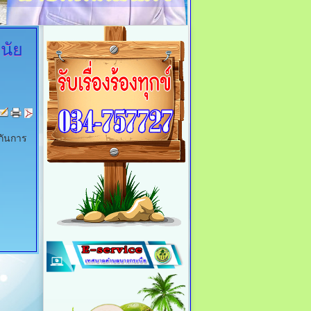
นัย
กันการ