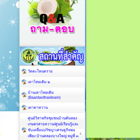
วัดตะโหนดราย
เตาไทยเดิม ๒
บ้านเตาไทยเดิม
(Baantaothaideam)
เตาตาหวาน
ศูนย์วิสาหกิจชุมชนบ้านตันหยง
เกษตรสายหวาน/ศูนย์เรียนรู้และ
ขับเคลื่อนปรัชญาเศรษฐกิจพอ
เพียง บ้านคลองบางใหญ่ หมู่ที่ ๓