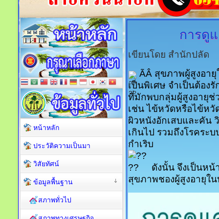
การดูแล
เขียนโดย สำนักปลัด
ÃÂ สุขภาพผู้สูงอา
เป็นพิเศษ จำเป็นต้องร
ที่มักพบกลุ่มผู้สูงอา
เช่น ไข้หวัดหรือไข้หวั
ผิวหนังอักเสบและคัน วิ
หน้าหลัก
เกินไป รวมถึงโรคระบบ
กำเริบ
ประวัติความเป็นมา
วิสัยทัศน์
ดังนั้น จึงเป็นห
สุขภาพชองผู้สูงอายุใน
ข้อมูลพื้นฐาน
สภาพทั่วไป
สภาพทางเศรษฐกิจ