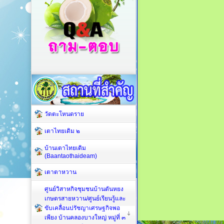
วัดตะโหนดราย
เตาไทยเดิม ๒
บ้านเตาไทยเดิม
(Baantaothaideam)
เตาตาหวาน
ศูนย์วิสาหกิจชุมชนบ้านตันหยง
เกษตรสายหวาน/ศูนย์เรียนรู้และ
ขับเคลื่อนปรัชญาเศรษฐกิจพอ
เพียง บ้านคลองบางใหญ่ หมู่ที่ ๓