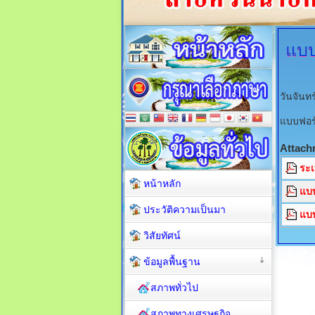
แบบ
วันจันทร
แบบฟอร์
Attach
ระเ
หน้าหลัก
แบบ
ประวัติความเป็นมา
แบบ
วิสัยทัศน์
ข้อมูลพื้นฐาน
สภาพทั่วไป
สภาพทางเศรษฐกิจ