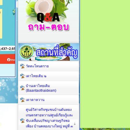
วัดตะโหนดราย
เตาไทยเดิม ๒
บ้านเตาไทยเดิม
(Baantaothaideam)
เตาตาหวาน
ศูนย์วิสาหกิจชุมชนบ้านตันหยง
เกษตรสายหวาน/ศูนย์เรียนรู้และ
ขับเคลื่อนปรัชญาเศรษฐกิจพอ
เพียง บ้านคลองบางใหญ่ หมู่ที่ ๓