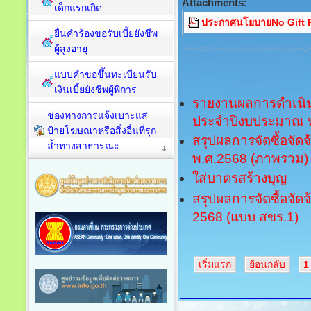
Attachments:
เด็กแรกเกิด
ประกาศนโยบายNo Gift P
ยื่นคำร้องขอรับเบี้ยยังชีพ
ผู้สูงอายุ
แบบคำขอขึ้นทะเบียนรับ
เงินเบี้ยยังชีพผู้พิการ
รายงานผลการดำเนิน
ช่องทางการแจ้งเบาะแส
ประจำปีงบประมาณ 
ป้ายโฆษณาหรือสิ่งอื่นที่รุก
สรุปผลการจัดซื้อจั
ล้ำทางสาธารณะ
พ.ศ.2568 (ภาพรวม)
ใส่บาตรสร้างบุญ
สรุปผลการจัดซื้อจัด
2568 (แบบ สขร.1)
เริ่มแรก
ย้อนกลับ
1