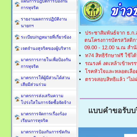
แผนการปฎิบัติการป้องกัน
การทุจริต
รายงานผลการปฏิบัติงาน
นายกฯ
ประชาสัมพันธ์จาก ธ.ก.
ระเบียบ/กฏหมายที่เกี่ยวข้อง
ตนโครงการบัตรสวัสดิการ
09.00 - 12.00 น.ณ สำ
เจตจำนงสุจริตของผู้บริหาร
ท74 สิทธิรักษาฟรี ใช้ได้ท
มาตรการภายในเพื่อป้องกัน
รณรงค์ งดเหล้าเข้าพร
การทุจริต​
โรคหัวใจและหลอดเลือ
มาตรการให้ผู้มีส่วนได้ส่วน
ตรวจสอบสิทธิแล้ว “ไม่ผ่
เสียมีส่วนร่วม
มาตรการส่งเสริมความ
โปร่งใสในการจัดซื้อจัดจ้าง
แบบคำขอรับบร
มาตรการจัดการเรื่องร้อง
เรียนการทุจริต
มาตรการป้องกันการขัดกัน